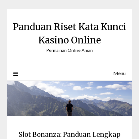
Skip
to
content
Panduan Riset Kata Kunci
Kasino Online
Permainan Online Aman
Menu
Slot Bonanza: Panduan Lengkap